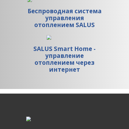
Беспроводная система
управления
отоплением SALUS
SALUS Smart Home -
управление
отоплением через
интернет