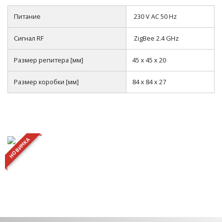
Питание
230 V AC 50 Hz
Сигнал RF
ZigBee 2.4 GHz
Размер репитера [мм]
45 x 45 x 20
Размер коробки [мм]
84 x 84 x 27
НОВИНКА